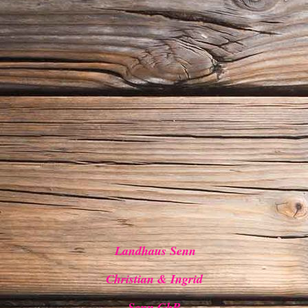
Bergblick vom Balkon
Landhaus Senn
Christian & Ingrid
Senn GbR