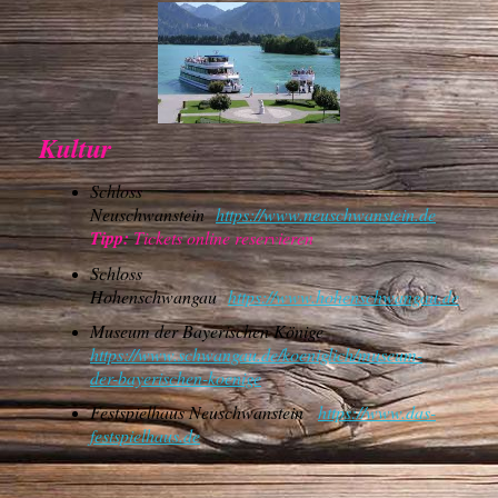
Kultur
Schloss
Neuschwanstein
https://www.neuschwanstein.de
Tipp:
Tickets online reservieren
Schloss
Hohenschwangau
https://www.hohenschwangau.de
Museum der Bayerischen Könige
https://www.schwangau.de/koeniglich/museum-
der-bayerischen-koenige
Festspielhaus Neuschwanstein
https://www.das-
festspielhaus.de