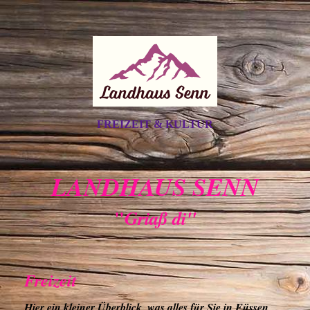
FREIZEIT & KULTUR
LANDHAUS SENN
"
Griaß di"
Freizeit
Hier ein kleiner Überblick, was alles für Sie in Füssen