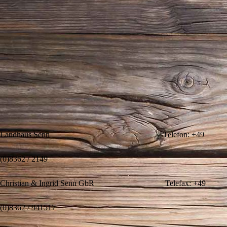
Landhaus Senn Telefon: +49
(0)8362 / 2149
Christian & Ingrid Senn GbR Telefax: +49
(0)8362 / 941517