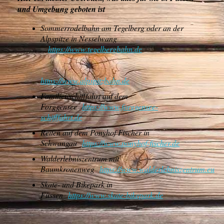
und Umgebung geboten ist
Sommerrodelbahn am Tegelberg oder an der
Alpspitze in Nesselwang
https://www.tegelbergbahn.de
https://www.alpspitzbahn.de
Familienschifffahrt auf dem
Forggensee
https://www.forggensee-
schifffahrt.de
Reiten auf dem Ponyhof Fischer in
Schwangau
https://www.ponyhof-fischer.de
Walderlebniszentrum mit
Baumkronenweg
https://www.walderlebniszentrum.eu
Skate- und Bikepark in
Füssen
https://www.skate-bikepark.de